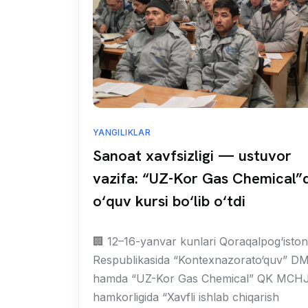
YANGILIKLAR
Sanoat xavfsizligi — ustuvor
vazifa: “UZ-Kor Gas Chemical”
o‘quv kursi bo‘lib o‘tdi
🏢 12–16-yanvar kunlari Qoraqalpog‘iston
Respublikasida “Kontexnazorato‘quv” D
hamda “UZ-Kor Gas Chemical” QK MCH
hamkorligida “Xavfli ishlab chiqarish