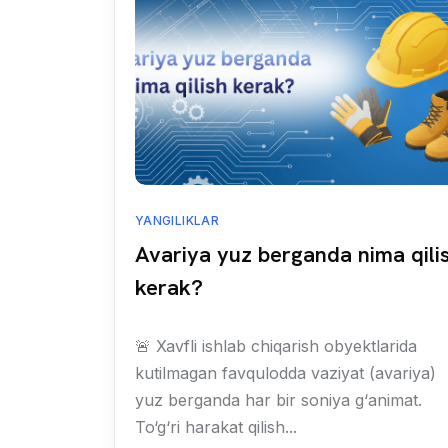
YANGILIKLAR
Avariya yuz berganda nima qili
kerak?
🚨 Xavfli ishlab chiqarish obyektlarida
kutilmagan favqulodda vaziyat (avariya)
yuz berganda har bir soniya g‘animat.
To‘g‘ri harakat qilish...