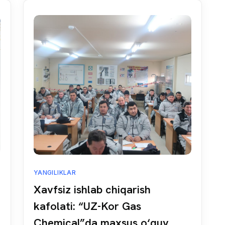
YANGILIKLAR
Xavfsiz ishlab chiqarish
kafolati: “UZ-Kor Gas
Chemical”da maxsus o‘quv