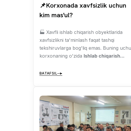
📌Korxonada xavfsizlik uchun
kim mas'ul?
🏭 Xavfli ishlab chiqarish obyektlarida
xavfsizlikni ta'minlash faqat tashqi
tekshiruvlarga bog'liq emas. Buning uch
korxonaning o'zida
Ishlab chiqarish...
BATAFSIL