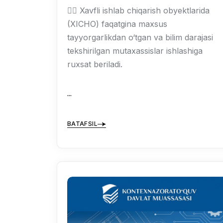
👷‍♂️ Xavfli ishlab chiqarish obyektlarida
(XICHO) faqatgina maxsus
tayyorgarlikdan o‘tgan va bilim darajasi
tekshirilgan mutaxassislar ishlashiga
ruxsat beriladi.
...
BATAFSIL