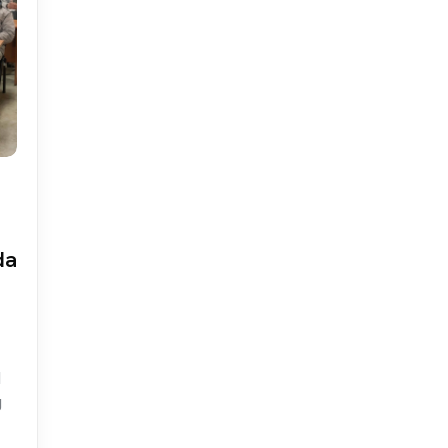
da
M
J