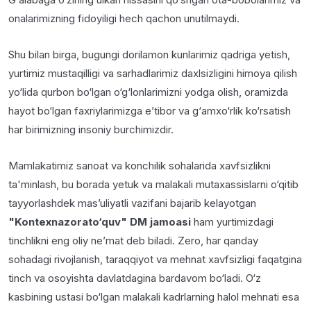
onalarimizning fidoyiligi hech qachon unutilmaydi.
Shu bilan birga, bugungi dorilamon kunlarimiz qadriga yetish,
yurtimiz mustaqilligi va sarhadlarimiz daxlsizligini himoya qilish
yo‘lida qurbon bo‘lgan o‘g‘lonlarimizni yodga olish, oramizda
hayot bo‘lgan faxriylarimizga e’tibor va g‘amxo‘rlik ko‘rsatish
har birimizning insoniy burchimizdir.
Mamlakatimiz sanoat va konchilik sohalarida xavfsizlikni
ta'minlash, bu borada yetuk va malakali mutaxassislarni o‘qitib
tayyorlashdek mas’uliyatli vazifani bajarib kelayotgan
"Kontexnazorato‘quv" DM jamoasi
ham yurtimizdagi
tinchlikni eng oliy ne’mat deb biladi. Zero, har qanday
sohadagi rivojlanish, taraqqiyot va mehnat xavfsizligi faqatgina
tinch va osoyishta davlatdagina bardavom bo‘ladi. O‘z
kasbining ustasi bo‘lgan malakali kadrlarning halol mehnati esa