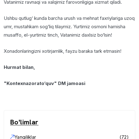
Vatanimiz ravnaqi va xalqimiz farovonligiga xizmat qiladi.
Ushbu qutlug‘ kunda barcha urush va mehnat faxriylariga uzoq
umr, mustahkam sog‘liq tilaymiz. Yurtimiz osmoni hamisha
musaffo, el-yurtimiz tinch, Vatanimiz daxlsiz bo‘lsin!
Xonadonlaringizni xotirjamlik, fayzu baraka tark etmasin!
Hurmat bilan,
"Kontexnazorato‘quv" DM jamoasi
Bo'limlar
Yangiliklar
(72)