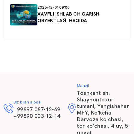
2025-12-01 09:00
XAVFLI ISHLAB CHIQARISH
OBYEKTLAЯI HAQIDA
Manzil
Toshkent sh.
Shayhontoxur
Biz bilan aloqa
tumani, Yangishahar
+99897 087-12-69
MFY, Ko'kcha
+99890 003-12-14
Darvoza ko'chasi,
tor ko'chasi, 4-uy, 5-
qavat