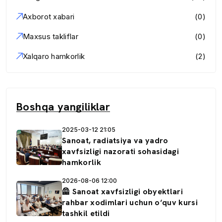
Axborot xabari
(0)
Maxsus takliflar
(0)
Xalqaro hamkorlik
(2)
Boshqa yangiliklar
2025-03-12 21:05
Sanoat, radiatsiya va yadro
xavfsizligi nazorati sohasidagi
hamkorlik
2026-08-06 12:00
🦺 Sanoat xavfsizligi obyektlari
rahbar xodimlari uchun o‘quv kursi
tashkil etildi