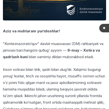
Aziz va muhtaram yurtdoshlar!
"Kontexnazorato‘quv" davlat muassasasi (DM) rahbariyati va
jamoasi barchangizni qutlug‘ ayyom —
9-may – Xotira va
qadrlash kuni
bilan samimiy dildan muborakbod etadi.
Inson xotirasi bilan tirik, qadri bilan ulug‘dir. Xalqimiz bugungi
yorug‘ kunlar, tinch va osoyishta hayot, musaffo osmon uchun
o‘z jonini fido qilgan mard va jasur ajdodlarimizning xotirasini
hamisha muqaddas biladi, ularning beqiyos jasorati oldida
ta’zim qiladi. Ikkinchi jahon urushining suronli yillarida frontda
qahramonlik ko‘rsatgan, front ortida mashaqqatli mehnat qilib,
G‘alabaga o‘zining ulkan hissasini qo‘shgan ota-bobolarimiz va