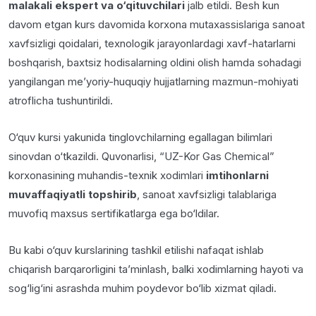
malakali ekspert va o‘qituvchilari
jalb etildi. Besh kun
davom etgan kurs davomida korxona mutaxassislariga sanoat
xavfsizligi qoidalari, texnologik jarayonlardagi xavf-hatarlarni
boshqarish, baxtsiz hodisalarning oldini olish hamda sohadagi
yangilangan me’yoriy-huquqiy hujjatlarning mazmun-mohiyati
atroflicha tushuntirildi.
O‘quv kursi yakunida tinglovchilarning egallagan bilimlari
sinovdan o‘tkazildi. Quvonarlisi, “UZ-Kor Gas Chemical”
korxonasining muhandis-texnik xodimlari
imtihonlarni
muvaffaqiyatli topshirib
, sanoat xavfsizligi talablariga
muvofiq maxsus sertifikatlarga ega bo‘ldilar.
Bu kabi o‘quv kurslarining tashkil etilishi nafaqat ishlab
chiqarish barqarorligini ta’minlash, balki xodimlarning hayoti va
sog‘lig‘ini asrashda muhim poydevor bo‘lib xizmat qiladi.