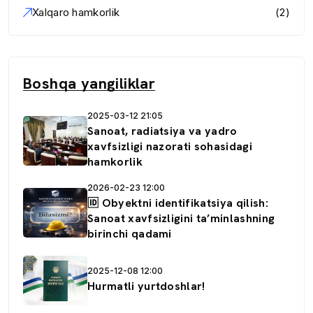
Xalqaro hamkorlik
(2)
Boshqa yangiliklar
2025-03-12 21:05
Sanoat, radiatsiya va yadro
xavfsizligi nazorati sohasidagi
hamkorlik
2026-02-23 12:00
🆔 Obyektni identifikatsiya qilish:
Sanoat xavfsizligini ta’minlashning
birinchi qadami
2025-12-08 12:00
Hurmatli yurtdoshlar!