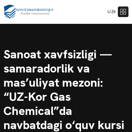
UZ
Sanoat xavfsizligi —
samaradorlik va
mas’uliyat mezoni:
“UZ-Kor Gas
Chemical”da
navbatdagi o‘quv kursi