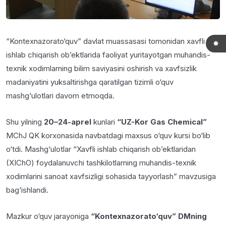
“Kontexnazorato‘quv” davlat muassasasi tomonidan xavfli
ishlab chiqarish ob’ektlarida faoliyat yuritayotgan muhandis-
texnik xodimlarning bilim saviyasini oshirish va xavfsizlik
madaniyatini yuksaltirishga qaratilgan tizimli o‘quv
mashg‘ulotlari davom etmoqda.
Shu yilning
20–24-aprel
kunlari
“UZ-Kor Gas Chemical”
MChJ QK korxonasida navbatdagi maxsus o‘quv kursi bo‘lib
o‘tdi. Mashg‘ulotlar “Xavfli ishlab chiqarish ob’ektlaridan
(XIChO) foydalanuvchi tashkilotlarning muhandis-texnik
xodimlarini sanoat xavfsizligi sohasida tayyorlash” mavzusiga
bag‘ishlandi.
Mazkur o‘quv jarayoniga
“Kontexnazorato‘quv” DMning