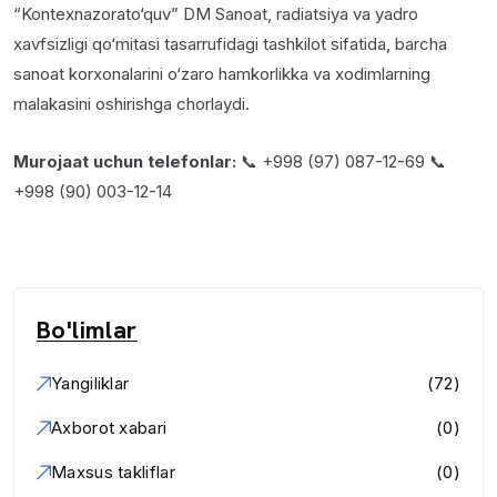
“Kontexnazorato‘quv” DM Sanoat, radiatsiya va yadro
xavfsizligi qo‘mitasi tasarrufidagi tashkilot sifatida, barcha
sanoat korxonalarini o‘zaro hamkorlikka va xodimlarning
malakasini oshirishga chorlaydi.
Murojaat uchun telefonlar:
📞 +998 (97) 087-12-69 📞
+998 (90) 003-12-14
Bo'limlar
Yangiliklar
(72)
Axborot xabari
(0)
Maxsus takliflar
(0)