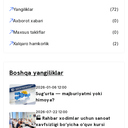
Yangiliklar
(72)
Axborot xabari
(0)
Maxsus takliflar
(0)
Xalqaro hamkorlik
(2)
Boshqa yangiliklar
2026-01-06 12:00
Sug‘urta — majburiyatmi yoki
himoya?
2026-07-22 12:00
🏭 Rahbar xodimlar uchun sanoat
xavfsizligi bo‘yicha o‘quv kursi