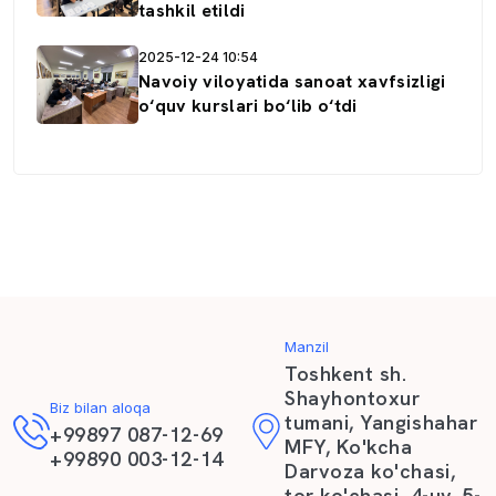
tashkil etildi
2025-12-24 10:54
Navoiy viloyatida sanoat xavfsizligi
o‘quv kurslari bo‘lib o‘tdi
Manzil
Toshkent sh.
Shayhontoxur
Biz bilan aloqa
tumani, Yangishahar
+99897 087-12-69
MFY, Ko'kcha
+99890 003-12-14
Darvoza ko'chasi,
tor ko'chasi, 4-uy, 5-