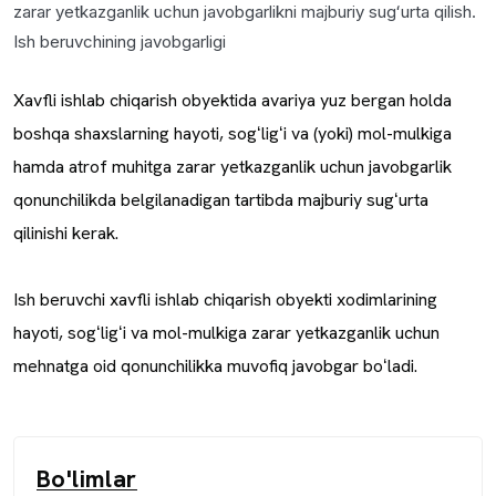
zarar yetkazganlik uchun javobgarlikni majburiy sugʻurta qilish.
Ish beruvchining javobgarligi
Xavfli ishlab chiqarish obyektida avariya yuz bergan holda
boshqa shaxslarning hayoti, sogʻligʻi va (yoki) mol-mulkiga
hamda atrof muhitga zarar yetkazganlik uchun javobgarlik
qonunchilikda belgilanadigan tartibda majburiy sugʻurta
qilinishi kerak.
Ish beruvchi xavfli ishlab chiqarish obyekti xodimlarining
hayoti, sogʻligʻi va mol-mulkiga zarar yetkazganlik uchun
mehnatga oid qonunchilikka muvofiq javobgar boʻladi.
Bo'limlar