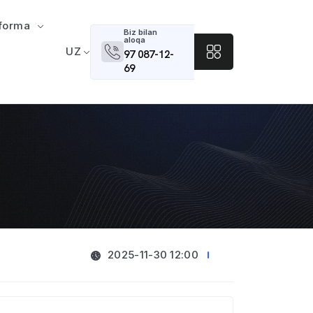
tforma
Biz bilan
aloqa
UZ
97 087-12-
69
2025-11-30 12:00