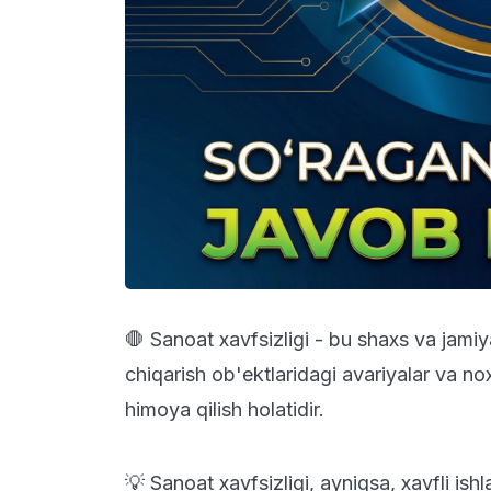
🛑 Sanoat xavfsizligi - bu shaxs va jamiy
chiqarish ob'ektlaridagi avariyalar va n
himoya qilish holatidir.
💡 Sanoat xavfsizligi, ayniqsa, xavfli ishl