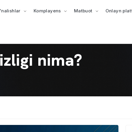
'nalishlar
Komplayens
Matbuot
Onlayn pla
zligi nima?