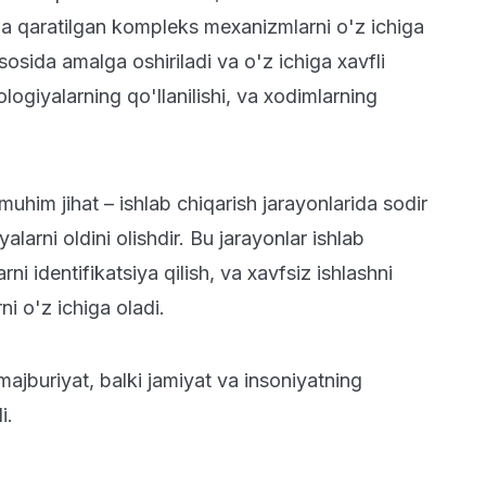
ga qaratilgan kompleks mexanizmlarni o'z ichiga
sosida amalga oshiriladi va o'z ichiga xavfli
logiyalarning qo'llanilishi, va xodimlarning
muhim jihat – ishlab chiqarish jarayonlarida sodir
larni oldini olishdir. Bu jarayonlar ishlab
rni identifikatsiya qilish, va xavfsiz ishlashni
i o'z ichiga oladi.
ajburiyat, balki jamiyat va insoniyatning
i.