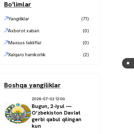
Bo'limlar
Yangiliklar
(71)
Axborot xabari
(0)
Maxsus takliflar
(0)
Xalqaro hamkorlik
(2)
Boshqa yangiliklar
2026-07-02 12:00
Bugun, 2-iyul —
O‘zbekiston Davlat
gerbi qabul qilingan
kun