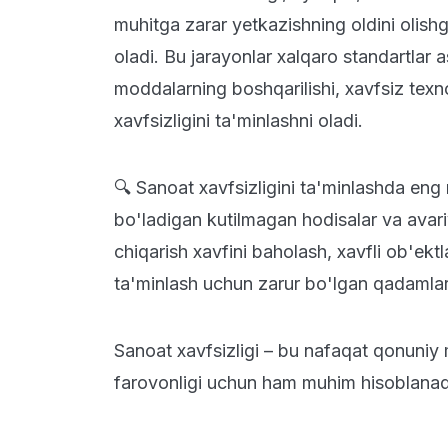
muhitga zarar yetkazishning oldini olish
oladi. Bu jarayonlar xalqaro standartlar a
moddalarning boshqarilishi, xavfsiz texno
xavfsizligini ta'minlashni oladi.
🔍 Sanoat xavfsizligini ta'minlashda eng 
bo'ladigan kutilmagan hodisalar va avariya
chiqarish xavfini baholash, xavfli ob'ektla
ta'minlash uchun zarur bo'lgan qadamlarn
Sanoat xavfsizligi – bu nafaqat qonuniy m
farovonligi uchun ham muhim hisoblanad