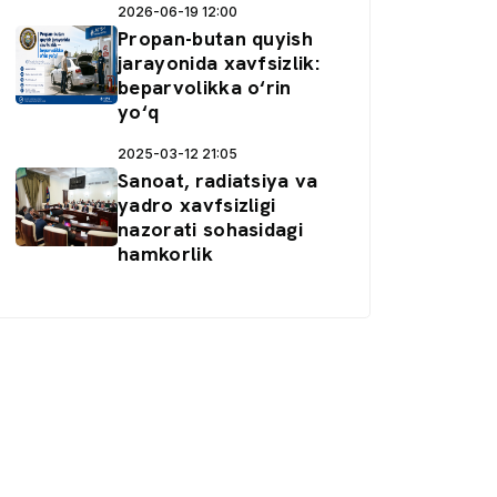
2026-06-19 12:00
Propan-butan quyish
jarayonida xavfsizlik:
beparvolikka o‘rin
yo‘q
2025-03-12 21:05
Sanoat, radiatsiya va
yadro xavfsizligi
nazorati sohasidagi
hamkorlik