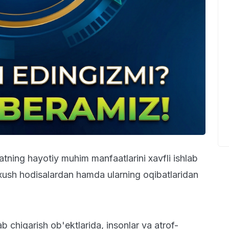
atning hayotiy muhim manfaatlarini xavfli ishlab
oxush hodisalardan hamda ularning oqibatlaridan
ab chiqarish ob'ektlarida, insonlar va atrof-