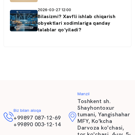
2026-03-27 12:00
Bilasizmi? Xavfli ishlab chiqarish
obyektlari xodimlariga qanday
talablar qo‘yiladi?
Manzil
Toshkent sh.
Shayhontoxur
Biz bilan aloqa
tumani, Yangishahar
+99897 087-12-69
MFY, Ko'kcha
+99890 003-12-14
Darvoza ko'chasi,
tor ko'chasi, 4-uy, 5-