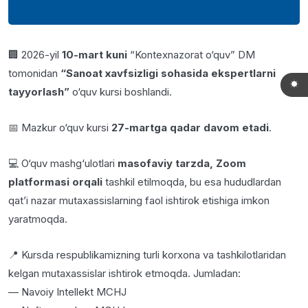
🏢 2026-yil
10-mart kuni
“Kontexnazorat o‘quv” DM
tomonidan
“Sanoat xavfsizligi sohasida ekspertlarni
tayyorlash”
o‘quv kursi boshlandi.
📅 Mazkur o‘quv kursi
27-martga qadar davom etadi
.
💻 O‘quv mashg‘ulotlari
masofaviy tarzda, Zoom
platformasi orqali
tashkil etilmoqda, bu esa hududlardan
qat’i nazar mutaxassislarning faol ishtirok etishiga imkon
yaratmoqda.
📍 Kursda respublikamizning turli korxona va tashkilotlaridan
kelgan mutaxassislar ishtirok etmoqda. Jumladan:
— Navoiy Intellekt MCHJ