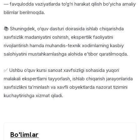
— favqulodda vaziyatlarda to‘g‘ri harakat qilish bo‘yicha amaliy
bilimlar berilmoqda.
📚 Shuningdek, o‘quv dasturi doirasida ishlab chiqarishda
xavfsizlik madaniyatini oshirish, ekspertlik faoliyatini
rivojlantirish hamda muhandis-texnik xodimlarning kasbiy
salohiyatini mustahkamlashga alohida e’tibor qaratilmoqda.
✅ Ushbu o‘quv kursi sanoat xavfsizligi sohasida yuqori
malakali ekspertlarni tayyorlash, ishlab chiqarish jarayonlarida
xavfsizlikni ta’minlash va xavfli obyektlarda nazorat tizimini
kuchaytirishga xizmat qiladi.
Bo'limlar