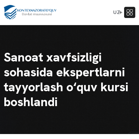
UZ
Sanoat xavfsizligi
sohasida ekspertlarni
tayyorlash o‘quv kursi
boshlandi