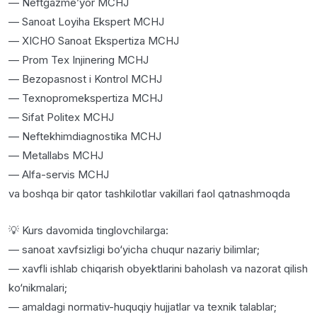
— Neftgazme’yor MCHJ
— Sanoat Loyiha Ekspert MCHJ
— XICHO Sanoat Ekspertiza MCHJ
— Prom Tex Injinering MCHJ
— Bezopasnost i Kontrol MCHJ
— Texnopromekspertiza MCHJ
— Sifat Politex MCHJ
— Neftekhimdiagnostika MCHJ
— Metallabs MCHJ
— Alfa-servis MCHJ
va boshqa bir qator tashkilotlar vakillari faol qatnashmoqda
💡 Kurs davomida tinglovchilarga:
— sanoat xavfsizligi bo‘yicha chuqur nazariy bilimlar;
— xavfli ishlab chiqarish obyektlarini baholash va nazorat qilish
ko‘nikmalari;
— amaldagi normativ-huquqiy hujjatlar va texnik talablar;